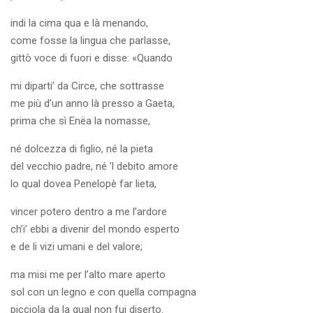
indi la cima qua e là menando,
come fosse la lingua che parlasse,
gittò voce di fuori e disse: «Quando
mi diparti’ da Circe, che sottrasse
me più d’un anno là presso a Gaeta,
prima che sì Enëa la nomasse,
né dolcezza di figlio, né la pieta
del vecchio padre, né ’l debito amore
lo qual dovea Penelopè far lieta,
vincer potero dentro a me l’ardore
ch’i’ ebbi a divenir del mondo esperto
e de li vizi umani e del valore;
ma misi me per l’alto mare aperto
sol con un legno e con quella compagna
picciola da la qual non fui diserto.