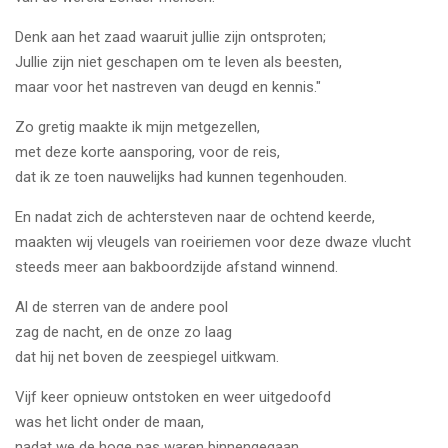
Denk aan het zaad waaruit jullie zijn ontsproten;
Jullie zijn niet geschapen om te leven als beesten,
maar voor het nastreven van deugd en kennis."
Zo gretig maakte ik mijn metgezellen,
met deze korte aansporing, voor de reis,
dat ik ze toen nauwelijks had kunnen tegenhouden.
En nadat zich de achtersteven naar de ochtend keerde,
maakten wij vleugels van roeiriemen voor deze dwaze vlucht
steeds meer aan bakboordzijde afstand winnend.
Al de sterren van de andere pool
zag de nacht, en de onze zo laag
dat hij net boven de zeespiegel uitkwam.
Vijf keer opnieuw ontstoken en weer uitgedoofd
was het licht onder de maan,
nadat we de hoge pas waren binnengegaan,