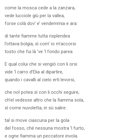
come la mosca cede a la zanzara,
vede lucciole giù per la vallea,
forse colà dov’ e’ vendemmia e ara:
di tante fiamme tutta risplendea
l’ottava bolgia, sì com’ io m’accorsi
tosto che fui là ’ve ’l fondo parea.
E qual colui che si vengiò con li orsi
vide ’l carro d’Elia al dipartire,
quando i cavalli al cielo erti levorsi,
che nol potea sì con li occhi seguire,
ch’el vedesse altro che la fiamma sola,
sì come nuvoletta, in sù salire:
tal si move ciascuna per la gola
del fosso, ché nessuna mostra ’l furto,
e ogne fiamma un peccatore invola.