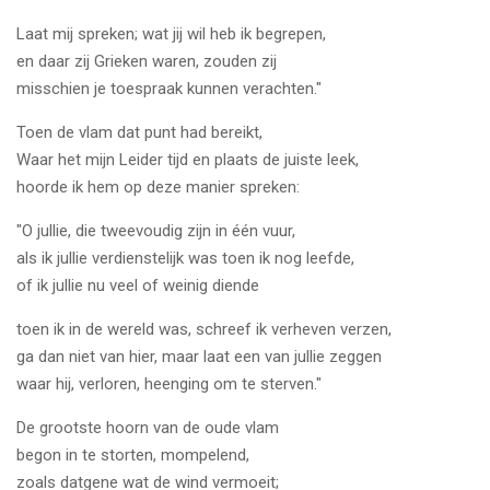
Laat mij spreken; wat jij wil heb ik begrepen,
en daar zij Grieken waren, zouden zij
misschien je toespraak kunnen verachten."
Toen de vlam dat punt had bereikt,
Waar het mijn Leider tijd en plaats de juiste leek,
hoorde ik hem op deze manier spreken:
"O jullie, die tweevoudig zijn in één vuur,
als ik jullie verdienstelijk was toen ik nog leefde,
of ik jullie nu veel of weinig diende
toen ik in de wereld was, schreef ik verheven verzen,
ga dan niet van hier, maar laat een van jullie zeggen
waar hij, verloren, heenging om te sterven."
De grootste hoorn van de oude vlam
begon in te storten, mompelend,
zoals datgene wat de wind vermoeit;