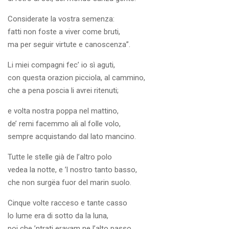
Considerate la vostra semenza:
fatti non foste a viver come bruti,
ma per seguir virtute e canoscenza”.
Li miei compagni fec’ io sì aguti,
con questa orazion picciola, al cammino,
che a pena poscia li avrei ritenuti;
e volta nostra poppa nel mattino,
de’ remi facemmo ali al folle volo,
sempre acquistando dal lato mancino.
Tutte le stelle già de l’altro polo
vedea la notte, e ’l nostro tanto basso,
che non surgëa fuor del marin suolo.
Cinque volte racceso e tante casso
lo lume era di sotto da la luna,
poi che ’ntrati eravam ne l’alto passo,