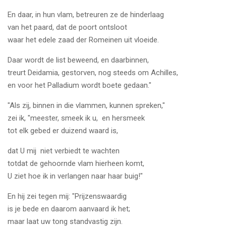
En daar, in hun vlam, betreuren ze de hinderlaag
van het paard, dat de poort ontsloot
waar het edele zaad der Romeinen uit vloeide.
Daar wordt de list beweend, en daarbinnen,
treurt Deidamia, gestorven, nog steeds om Achilles,
en voor het Palladium wordt boete gedaan."
"Als zij, binnen in die vlammen, kunnen spreken,"
zei ik, "meester, smeek ik u, en hersmeek
tot elk gebed er duizend waard is,
dat U mij niet verbiedt te wachten
totdat de gehoornde vlam hierheen komt,
U ziet hoe ik in verlangen naar haar buig!"
En hij zei tegen mij: "Prijzenswaardig
is je bede en daarom aanvaard ik het;
maar laat uw tong standvastig zijn.