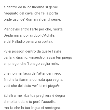
e dentro da la lor fiamma si geme
l’agguato del caval che fé la porta
onde uscì de’ Romani il gentil seme.
Piangevisi entro l’arte per che, morta,
Deïdamìa ancor si duol d’Achille,
e del Palladio pena vi si porta».
«S’ei posson dentro da quelle faville
parlar», diss’ io, «maestro, assai ten priego
e ripriego, che ’l priego vaglia mille,
che non mi facci de l’attender niego
fin che la fiamma cornuta qua vegna;
vedi che del disio ver’ lei mi piego!».
Ed elli a me: «La tua preghiera è degna
di molta loda, e io però l’accetto;
ma fa che la tua lingua si sostegna.