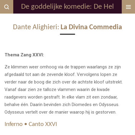
De goddelijke komedie: De Hel
Ga
direct
naar
Dante Alighieri:
La Divina Commedia
de
hoofdinhoud
Thema Zang XXVI:
Ze klimmen weer omhoog via de trappen waarlangs ze zijn
afgedaald tot aan de zevende kloof. Vervolgens lopen ze
verder naar de boog die zich over de achtste kloof uitstrekt.
Vanaf daar zien ze talloze vlammen waarin de kwade
raadgevers worden gestraft. In elke vlam zit een zondaar,
behalve één. Daarin bevinden zich Diomedes en Odysseus.
Odysseus vertelt over de manier waarop hij is gestorven.
Inferno • Canto XXVI