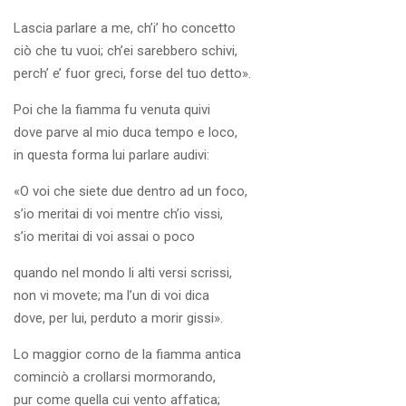
Lascia parlare a me, ch’i’ ho concetto
ciò che tu vuoi; ch’ei sarebbero schivi,
perch’ e’ fuor greci, forse del tuo detto».
Poi che la fiamma fu venuta quivi
dove parve al mio duca tempo e loco,
in questa forma lui parlare audivi:
«O voi che siete due dentro ad un foco,
s’io meritai di voi mentre ch’io vissi,
s’io meritai di voi assai o poco
quando nel mondo li alti versi scrissi,
non vi movete; ma l’un di voi dica
dove, per lui, perduto a morir gissi».
Lo maggior corno de la fiamma antica
cominciò a crollarsi mormorando,
pur come quella cui vento affatica;