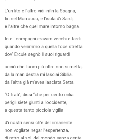
L’un lito e l’altro vidi infin la Spagna,
fin nel Morrocco, e l’isola d’i Sardi,
e l’altre che quel mare intorno bagna.
Io e ’ compagni eravam vecchi e tardi
quando venimmo a quella foce stretta
dov’ Ercule segnò li suoi riguardi
acciò che l’uom più oltre non si metta;
da la man destra mi lasciai Sibilia,
da l’altra già m’avea lasciata Setta.
“O frati”, dissi “che per cento milia
perigli siete giunti a l’occidente,
a questa tanto picciola vigilia
d’i nostri sensi ch’è del rimanente
non vogliate negar l’esperïenza,
di retro al sol, del mondo sanza gente.