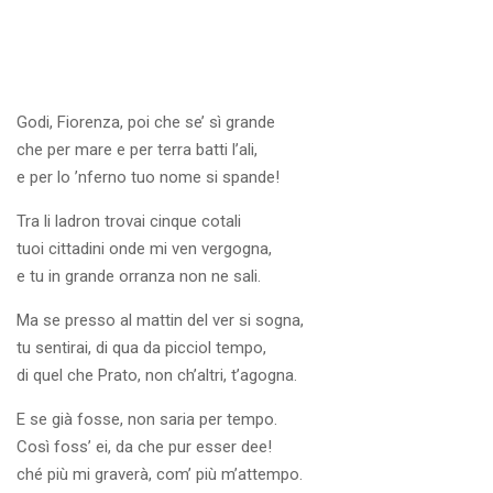
Godi, Fiorenza, poi che se’ sì grande
che per mare e per terra batti l’ali,
e per lo ’nferno tuo nome si spande!
Tra li ladron trovai cinque cotali
tuoi cittadini onde mi ven vergogna,
e tu in grande orranza non ne sali.
Ma se presso al mattin del ver si sogna,
tu sentirai, di qua da picciol tempo,
di quel che Prato, non ch’altri, t’agogna.
E se già fosse, non saria per tempo.
Così foss’ ei, da che pur esser dee!
ché più mi graverà, com’ più m’attempo.