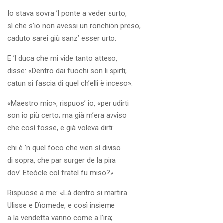
Io stava sovra ’l ponte a veder surto,
sì che s’io non avessi un ronchion preso,
caduto sarei giù sanz’ esser urto.
E ’l duca che mi vide tanto atteso,
disse: «Dentro dai fuochi son li spirti;
catun si fascia di quel ch’elli è inceso».
«Maestro mio», rispuos’ io, «per udirti
son io più certo; ma già m’era avviso
che così fosse, e già voleva dirti:
chi è ’n quel foco che vien sì diviso
di sopra, che par surger de la pira
dov’ Eteòcle col fratel fu miso?».
Rispuose a me: «Là dentro si martira
Ulisse e Dïomede, e così insieme
a la vendetta vanno come a l’ira;