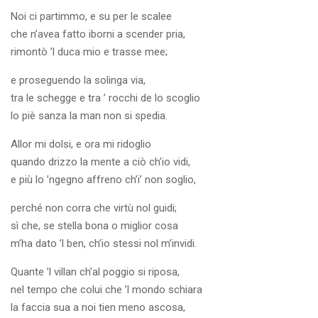
Noi ci partimmo, e su per le scalee
che n’avea fatto iborni a scender pria,
rimontò ’l duca mio e trasse mee;
e proseguendo la solinga via,
tra le schegge e tra ’ rocchi de lo scoglio
lo piè sanza la man non si spedia.
Allor mi dolsi, e ora mi ridoglio
quando drizzo la mente a ciò ch’io vidi,
e più lo ’ngegno affreno ch’i’ non soglio,
perché non corra che virtù nol guidi;
sì che, se stella bona o miglior cosa
m’ha dato ’l ben, ch’io stessi nol m’invidi.
Quante ’l villan ch’al poggio si riposa,
nel tempo che colui che ’l mondo schiara
la faccia sua a noi tien meno ascosa,