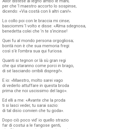
Allor distese al legno ambo le mani;
per che ’l maestro accorto lo sospinse,
dicendo: «Via costà con li altri cani!».
Lo collo poi con le braccia mi cinse;
basciommi ’l volto e disse: «Alma sdegnosa,
benedetta colei che ’n te s’incinse!
Quei fu al mondo persona orgogliosa;
bontà non è che sua memoria fregi:
così s’è l’ombra sua qui furïosa.
Quanti si tegnon or là sù gran regi
che qui staranno come porci in brago,
di sé lasciando orribili dispregi!».
E io: «Maestro, molto sarei vago
di vederlo attuffare in questa broda
prima che noi uscissimo del lago».
Ed elli a me: «Avante che la proda
ti si lasci veder, tu sarai sazio:
di tal disïo convien che tu goda».
Dopo ciò poco vid’ io quello strazio
far di costui a le fangose genti,