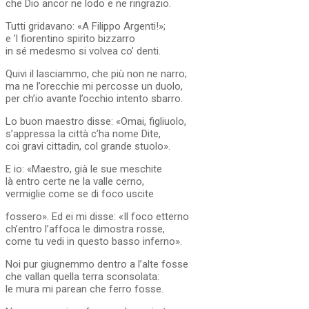
che Dio ancor ne lodo e ne ringrazio.
Tutti gridavano: «A Filippo Argenti!»;
e ’l fiorentino spirito bizzarro
in sé medesmo si volvea co’ denti.
Quivi il lasciammo, che più non ne narro;
ma ne l’orecchie mi percosse un duolo,
per ch’io avante l’occhio intento sbarro.
Lo buon maestro disse: «Omai, figliuolo,
s’appressa la città c’ha nome Dite,
coi gravi cittadin, col grande stuolo».
E io: «Maestro, già le sue meschite
là entro certe ne la valle cerno,
vermiglie come se di foco uscite
fossero». Ed ei mi disse: «Il foco etterno
ch’entro l’affoca le dimostra rosse,
come tu vedi in questo basso inferno».
Noi pur giugnemmo dentro a l’alte fosse
che vallan quella terra sconsolata:
le mura mi parean che ferro fosse.