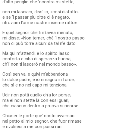
d’alto periglio che ’ncontra mi stette,
non mi lasciar», diss’ io, «così disfatto;
e se ’l passar più oltre ci è negato,
ritroviam l’orme nostre insieme ratto».
E quel segnor che lì m’avea menato,
mi disse: «Non temer; ché ’l nostro passo
non ci può tòrre alcun: da tal n’è dato.
Ma qui m’attendi, e lo spirito lasso
conforta e ciba di speranza buona,
ch’i’ non ti lascerò nel mondo basso».
Così sen va, e quivi m’abbandona
lo dolce padre, e io rimagno in forse,
che sì e no nel capo mi tenciona.
Udir non potti quello ch’a lor porse;
ma ei non stette là con essi guari,
che ciascun dentro a pruova si ricorse.
Chiuser le porte que’ nostri avversari
nel petto al mio segnor, che fuor rimase
e rivolsesi a me con passi rari.