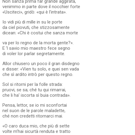
Non sanza prima far grande aggirata,
venimmo in parte dove il nocchier forte
«Usciteci», gridò: «qui è l’intrata».
Io vidi più di mille in su le porte
da ciel piovuti, che stizzosamente
dicean: «Chi è costui che sanza morte
va per lo regno de la morta gente?».
E ’l savio mio maestro fece segno
di voler lor parlar segretamente.
Allor chiusero un poco il gran disdegno
e disser: «Vien tu solo, e quei sen vada
che sì ardito intrò per questo regno.
Sol si ritorni per la folle strada:
pruovi, se sa; ché tu qui rimarrai,
che li ha’ iscorta sì buia contrada».
Pensa, lettor, se io mi sconfortai
nel suon de le parole maladette,
ché non credetti ritornarci mai.
«O caro duca mio, che più di sette
volte m’hai sicurtà renduta e tratto