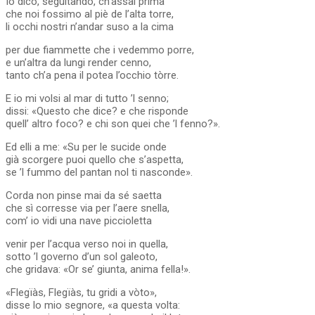
Io dico, seguitando, ch’assai prima
che noi fossimo al piè de l’alta torre,
li occhi nostri n’andar suso a la cima
per due fiammette che i vedemmo porre,
e un’altra da lungi render cenno,
tanto ch’a pena il potea l’occhio tòrre.
E io mi volsi al mar di tutto ’l senno;
dissi: «Questo che dice? e che risponde
quell’ altro foco? e chi son quei che ’l fenno?».
Ed elli a me: «Su per le sucide onde
già scorgere puoi quello che s’aspetta,
se ’l fummo del pantan nol ti nasconde».
Corda non pinse mai da sé saetta
che sì corresse via per l’aere snella,
com’ io vidi una nave piccioletta
venir per l’acqua verso noi in quella,
sotto ’l governo d’un sol galeoto,
che gridava: «Or se’ giunta, anima fella!».
«Flegïàs, Flegïàs, tu gridi a vòto»,
disse lo mio segnore, «a questa volta: