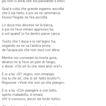
più non ci avrai che sol passando il loto».
Qual è colui che grande inganno ascolta
che li sia fatto, e poi se ne rammarca,
fecesi Flegïàs ne l’ira accolta.
Lo duca mio discese ne la barca,
e poi mi fece intrare appresso lui;
e sol quand’ io fui dentro parve carca.
Tosto che ’l duca e io nel legno fui,
segando se ne va l’antica prora
de l’acqua più che non suol con altrui.
Mentre noi corravam la morta gora,
dinanzi mi si fece un pien di fango,
e disse: «Chi se’ tu che vieni anzi ora?».
E io a lui: «S’i’ vegno, non rimango;
ma tu chi se’, che sì se’ fatto brutto?».
Rispuose: «Vedi che son un che piango».
E io a lui: «Con piangere e con lutto,
spirito maladetto, ti rimani;
ch’i’ ti conosco, ancor sie lordo tutto».