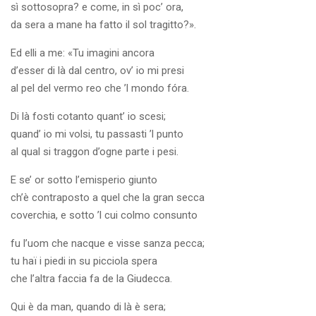
sì sottosopra? e come, in sì poc’ ora,
da sera a mane ha fatto il sol tragitto?».
Ed elli a me: «Tu imagini ancora
d’esser di là dal centro, ov’ io mi presi
al pel del vermo reo che ’l mondo fóra.
Di là fosti cotanto quant’ io scesi;
quand’ io mi volsi, tu passasti ’l punto
al qual si traggon d’ogne parte i pesi.
E se’ or sotto l’emisperio giunto
ch’è contraposto a quel che la gran secca
coverchia, e sotto ’l cui colmo consunto
fu l’uom che nacque e visse sanza pecca;
tu haï i piedi in su picciola spera
che l’altra faccia fa de la Giudecca.
Qui è da man, quando di là è sera;