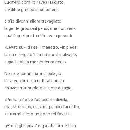
Lucifero com’ io l’avea lasciato,
e vidili le gambe in sù tenere;
e s’io divenni allora travagliato,
la gente grossa il pensi, che non vede
qual è quel punto ch’io avea passato.
«Lèvati sù», disse ’l maestro, «in piede:
la via è lunga e ’l cammino è malvagio,
e già il sole a mezza terza riede».
Non era camminata di palagio
là ’v’ eravam, ma natural burella
ch’avea mal suolo e di lume disagio.
«Prima ch’io de l’abisso mi divella,
maestro mio», diss’ io quando fui dritto,
«a trarmi d’erro un poco mi favella:
ov’ è la ghiaccia? e questi com’ è fitto