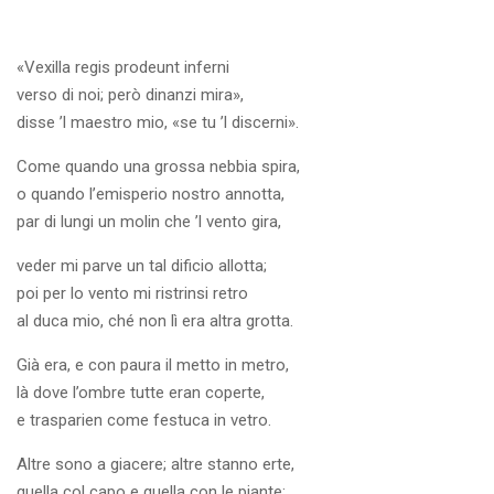
«Vexilla regis prodeunt inferni
verso di noi; però dinanzi mira»,
disse ’l maestro mio, «se tu ’l discerni».
Come quando una grossa nebbia spira,
o quando l’emisperio nostro annotta,
par di lungi un molin che ’l vento gira,
veder mi parve un tal dificio allotta;
poi per lo vento mi ristrinsi retro
al duca mio, ché non lì era altra grotta.
Già era, e con paura il metto in metro,
là dove l’ombre tutte eran coperte,
e trasparien come festuca in vetro.
Altre sono a giacere; altre stanno erte,
quella col capo e quella con le piante;