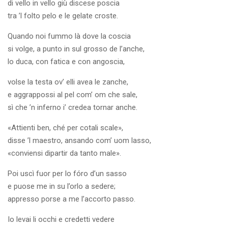
di vello in vello giù discese poscia
tra ’l folto pelo e le gelate croste.
Quando noi fummo là dove la coscia
si volge, a punto in sul grosso de l’anche,
lo duca, con fatica e con angoscia,
volse la testa ov’ elli avea le zanche,
e aggrappossi al pel com’ om che sale,
sì che ’n inferno i’ credea tornar anche.
«Attienti ben, ché per cotali scale»,
disse ’l maestro, ansando com’ uom lasso,
«conviensi dipartir da tanto male».
Poi uscì fuor per lo fóro d’un sasso
e puose me in su l’orlo a sedere;
appresso porse a me l’accorto passo.
Io levai li occhi e credetti vedere