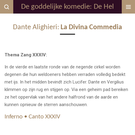
De goddelijke komedie: De Hel
Ga
direct
naar
Dante Alighieri:
La Divina Commedia
de
hoofdinhoud
Thema Zang XXXIV:
In de vierde en laatste ronde van de negende cirkel worden
degenen die hun weldoeners hebben verraden volledig bedekt
met ijs. In het midden bevindt zich Lucifer. Dante en Vergilius
klimmen op zijn rug en stijgen op. Via een geheim pad bereiken
ze het oppervlak van het andere halfrond van de aarde en
kunnen opnieuw de sterren aanschouwen.
Inferno • Canto XXXIV