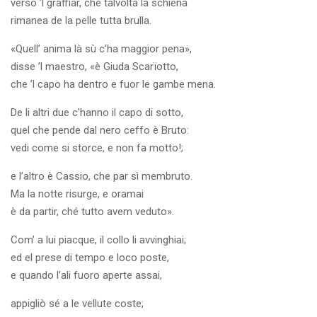
verso ’l graffiar, che talvolta la schiena
rimanea de la pelle tutta brulla.
«Quell’ anima là sù c’ha maggior pena»,
disse ’l maestro, «è Giuda Scarïotto,
che ’l capo ha dentro e fuor le gambe mena.
De li altri due c’hanno il capo di sotto,
quel che pende dal nero ceffo è Bruto:
vedi come si storce, e non fa motto!;
e l’altro è Cassio, che par sì membruto.
Ma la notte risurge, e oramai
è da partir, ché tutto avem veduto».
Com’ a lui piacque, il collo li avvinghiai;
ed el prese di tempo e loco poste,
e quando l’ali fuoro aperte assai,
appigliò sé a le vellute coste;