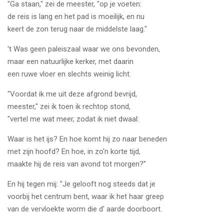
"Ga staan," zei de meester, "op je voeten:
de reis is lang en het pad is moeilijk, en nu
keert de zon terug naar de middelste laag."
't Was geen paleiszaal waar we ons bevonden,
maar een natuurlijke kerker, met daarin
een ruwe vloer en slechts weinig licht.
"Voordat ik me uit deze afgrond bevrijd,
meester," zei ik toen ik rechtop stond,
"vertel me wat meer, zodat ik niet dwaal:
Waar is het ijs? En hoe komt hij zo naar beneden
met zijn hoofd? En hoe, in zo'n korte tijd,
maakte hij de reis van avond tot morgen?”
En hij tegen mij: "Je gelooft nog steeds dat je
voorbij het centrum bent, waar ik het haar greep
van de vervloekte worm die d' aarde doorboort.