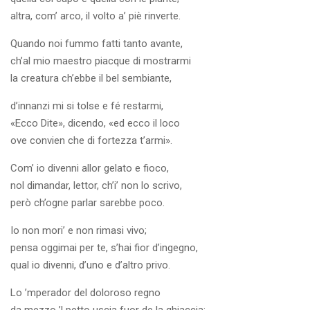
altra, com’ arco, il volto a’ piè rinverte.
Quando noi fummo fatti tanto avante,
ch’al mio maestro piacque di mostrarmi
la creatura ch’ebbe il bel sembiante,
d’innanzi mi si tolse e fé restarmi,
«Ecco Dite», dicendo, «ed ecco il loco
ove convien che di fortezza t’armi».
Com’ io divenni allor gelato e fioco,
nol dimandar, lettor, ch’i’ non lo scrivo,
però ch’ogne parlar sarebbe poco.
Io non mori’ e non rimasi vivo;
pensa oggimai per te, s’hai fior d’ingegno,
qual io divenni, d’uno e d’altro privo.
Lo ’mperador del doloroso regno