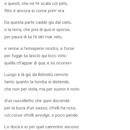
e questi, che ne fé scala col pelo,
fitto è ancora sì come prim’ era.
Da questa parte cadde giù dal cielo;
e la terra, che pria di qua si sporse,
per paura di lui fé del mar velo,
e venne a l’emisperio nostro; e forse
per fuggir lui lasciò qui loco vòto
quella ch’appar di qua, e sù ricorse».
Luogo è là giù da Belzebù remoto
tanto quanto la tomba si distende,
che non per vista, ma per suono è noto
d’un ruscelletto che quivi discende
per la buca d’un sasso, ch’elli ha roso,
col corso ch’elli avvolge, e poco pende.
Lo duca e io per quel cammino ascoso