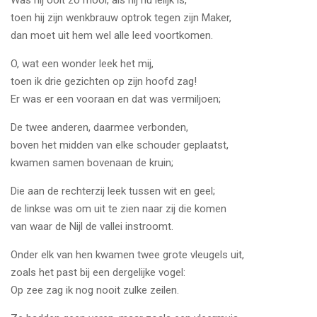
Was hij ooit zo mooi, als hij nu lelijk is,
toen hij zijn wenkbrauw optrok tegen zijn Maker,
dan moet uit hem wel alle leed voortkomen.
O, wat een wonder leek het mij,
toen ik drie gezichten op zijn hoofd zag!
Er was er een vooraan en dat was vermiljoen;
De twee anderen, daarmee verbonden,
boven het midden van elke schouder geplaatst,
kwamen samen bovenaan de kruin;
Die aan de rechterzij leek tussen wit en geel;
de linkse was om uit te zien naar zij die komen
van waar de Nijl de vallei instroomt.
Onder elk van hen kwamen twee grote vleugels uit,
zoals het past bij een dergelijke vogel:
Op zee zag ik nog nooit zulke zeilen.