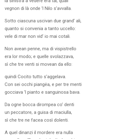
la sinistra a vedere era tal, quali
vegnon di là onde ’l Nilo s’avvalla.
Sotto ciascuna uscivan due grand’ ali,
quanto si convenia a tanto uccello:
vele di mar non vid’ io mai cotali.
Non avean penne, ma di vispistrello
era lor modo; e quelle svolazzava,
sì che tre venti si movean da ello:
quindi Cocito tutto s’aggelava.
Con sei occhi piangëa, e per tre menti
gocciava ’l pianto e sanguinosa bava.
Da ogne bocca dirompea co’ denti
un peccatore, a guisa di maciulla,
sì che tre ne facea così dolenti.
A quel dinanzi il mordere era nulla