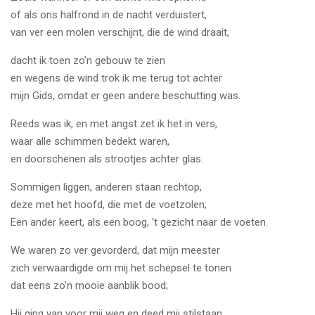
of als ons halfrond in de nacht verduistert,
van ver een molen verschijnt, die de wind draait,
dacht ik toen zo'n gebouw te zien
en wegens de wind trok ik me terug tot achter
mijn Gids, omdat er geen andere beschutting was.
Reeds was ik, en met angst zet ik het in vers,
waar alle schimmen bedekt waren,
en doorschenen als strootjes achter glas.
Sommigen liggen, anderen staan ​​rechtop,
deze met het hoofd, die met de voetzolen;
Een ander keert, als een boog, 't gezicht naar de voeten.
We waren zo ver gevorderd, dat mijn meester
zich verwaardigde om mij het schepsel te tonen
dat eens zo'n mooie aanblik bood;
Hij ging van voor mij weg en deed mij stilstaan,