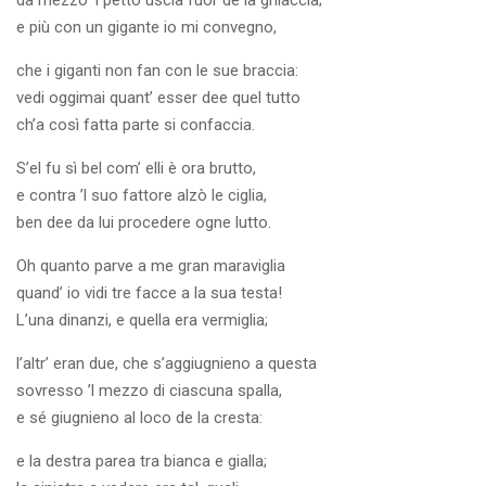
da mezzo ’l petto uscia fuor de la ghiaccia;
e più con un gigante io mi convegno,
che i giganti non fan con le sue braccia:
vedi oggimai quant’ esser dee quel tutto
ch’a così fatta parte si confaccia.
S’el fu sì bel com’ elli è ora brutto,
e contra ’l suo fattore alzò le ciglia,
ben dee da lui procedere ogne lutto.
Oh quanto parve a me gran maraviglia
quand’ io vidi tre facce a la sua testa!
L’una dinanzi, e quella era vermiglia;
l’altr’ eran due, che s’aggiugnieno a questa
sovresso ’l mezzo di ciascuna spalla,
e sé giugnieno al loco de la cresta:
e la destra parea tra bianca e gialla;