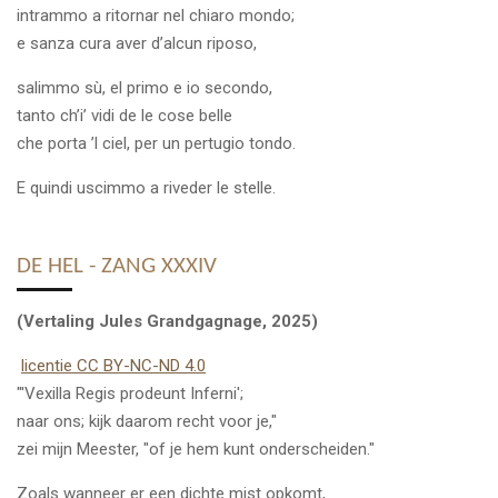
intrammo a ritornar nel chiaro mondo;
e sanza cura aver d’alcun riposo,
salimmo sù, el primo e io secondo,
tanto ch’i’ vidi de le cose belle
che porta ’l ciel, per un pertugio tondo.
E quindi uscimmo a riveder le stelle.
DE HEL - ZANG XXXIV
(Vertaling Jules Grandgagnage, 2025)
licentie CC BY-NC-ND 4.0
"'Vexilla Regis prodeunt Inferni';
naar ons; kijk daarom recht voor je,"
zei mijn Meester, "of je hem kunt onderscheiden."
Zoals wanneer er een dichte mist opkomt,