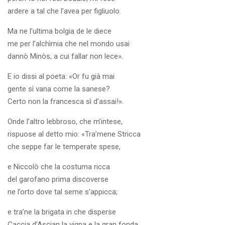
ardere a tal che l’avea per figliuolo.
Ma ne l’ultima bolgia de le diece
me per l’alchìmia che nel mondo usai
dannò Minòs, a cui fallar non lece».
E io dissi al poeta: «Or fu già mai
gente sì vana come la sanese?
Certo non la francesca sì d’assai!».
Onde l’altro lebbroso, che m’intese,
rispuose al detto mio: «Tra’mene Stricca
che seppe far le temperate spese,
e Niccolò che la costuma ricca
del garofano prima discoverse
ne l’orto dove tal seme s’appicca;
e tra’ne la brigata in che disperse
Caccia d’Ascian la vigna e la gran fonda,