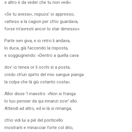
e altro è da veder che tu non vedi».
«Se tu avessi», rispuos’ io appresso,
«atteso a la cagion per ch’io guardava,
forse m’avresti ancor lo star dimesso».
Parte sen giva, e io retro li andava,
lo duca, già faccendo la risposta,
e soggiugnendo: «Dentro a quella cava
dov’ io tenea or li occhi sì a posta,
credo ch’un spirto del mio sangue pianga
la colpa che là giù cotanto costa».
Allor disse ’l maestro: «Non si franga
lo tuo pensier da qui innanzi sovr’ ello.
Attendi ad altro, ed ei là si rimanga;
ch’io vidi lui a piè del ponticello
mostrarti e minacciar forte col dito,