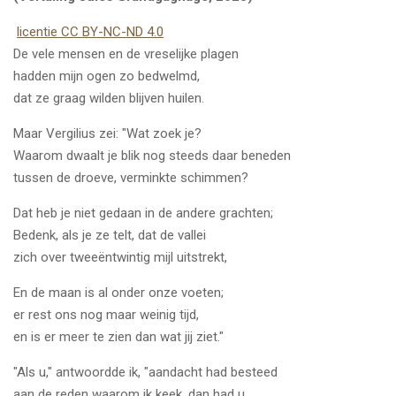
licentie CC BY-NC-ND 4.0
De vele mensen en de vreselijke plagen
hadden mijn ogen zo bedwelmd,
dat ze graag wilden blijven huilen.
Maar Vergilius zei: "Wat zoek je?
Waarom dwaalt je blik nog steeds daar beneden
tussen de droeve, verminkte schimmen?
Dat heb je niet gedaan in de andere grachten;
Bedenk, als je ze telt, dat de vallei
zich over tweeëntwintig mijl uitstrekt,
En de maan is al onder onze voeten;
er rest ons nog maar weinig tijd,
en is er meer te zien dan wat jij ziet."
"Als u," antwoordde ik, "aandacht had besteed
aan de reden waarom ik keek, dan had u