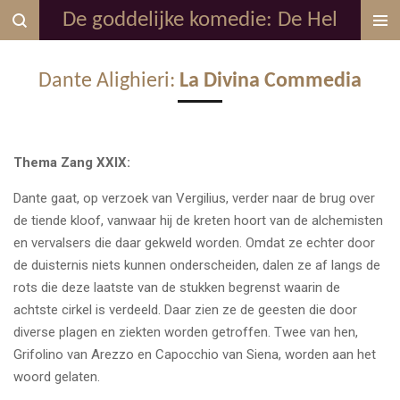
De goddelijke komedie: De Hel
Ga
direct
naar
Dante Alighieri:
La Divina Commedia
de
hoofdinhoud
Thema Zang XXIX:
Dante gaat, op verzoek van Vergilius, verder naar de brug over
de tiende kloof, vanwaar hij de kreten hoort van de alchemisten
en vervalsers die daar gekweld worden. Omdat ze echter door
de duisternis niets kunnen onderscheiden, dalen ze af langs de
rots die deze laatste van de stukken begrenst waarin de
achtste cirkel is verdeeld. Daar zien ze de geesten die door
diverse plagen en ziekten worden getroffen. Twee van hen,
Grifolino van Arezzo en Capocchio van Siena, worden aan het
woord gelaten.