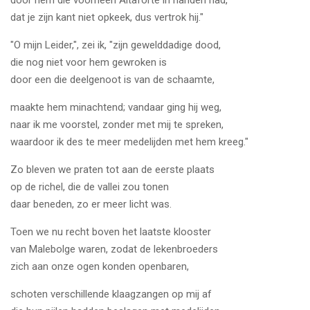
door hem die voorheen Altaforte in handen had,
dat je zijn kant niet opkeek, dus vertrok hij."
"O mijn Leider,", zei ik, "zijn gewelddadige dood,
die nog niet voor hem gewroken is
door een die deelgenoot is van de schaamte,
maakte hem minachtend; vandaar ging hij weg,
naar ik me voorstel, zonder met mij te spreken,
waardoor ik des te meer medelijden met hem kreeg."
Zo bleven we praten tot aan de eerste plaats
op de richel, die de vallei zou tonen
daar beneden, zo er meer licht was.
Toen we nu recht boven het laatste klooster
van Malebolge waren, zodat de lekenbroeders
zich aan onze ogen konden openbaren,
schoten verschillende klaagzangen op mij af