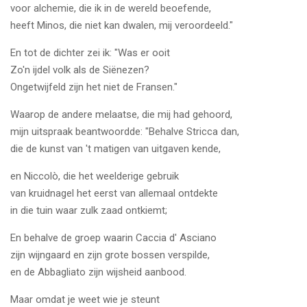
voor alchemie, die ik in de wereld beoefende,
heeft Minos, die niet kan dwalen, mij veroordeeld."
En tot de dichter zei ik: "Was er ooit
Zo'n ijdel volk als de Siënezen?
Ongetwijfeld zijn het niet de Fransen."
Waarop de andere melaatse, die mij had gehoord,
mijn uitspraak beantwoordde: "Behalve Stricca dan,
die de kunst van 't matigen van uitgaven kende,
en Niccolò, die het weelderige gebruik
van kruidnagel het eerst van allemaal ontdekte
in die tuin waar zulk zaad ontkiemt;
En behalve de groep waarin Caccia d' Asciano
zijn wijngaard en zijn grote bossen verspilde,
en de Abbagliato zijn wijsheid aanbood.
Maar omdat je weet wie je steunt