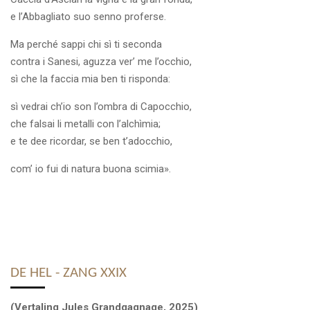
e l’Abbagliato suo senno proferse.
Ma perché sappi chi sì ti seconda
contra i Sanesi, aguzza ver’ me l’occhio,
sì che la faccia mia ben ti risponda:
sì vedrai ch’io son l’ombra di Capocchio,
che falsai li metalli con l’alchìmia;
e te dee ricordar, se ben t’adocchio,
com’ io fui di natura buona scimia».
DE HEL - ZANG XXIX
(Vertaling Jules Grandgagnage, 2025)