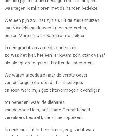
die hun pijlen hadden beslagen met medelijden
waartegen ik mijn oren met de handen bedekte.
Wat een pijn zou het zijn als uit de ziekenhuizen
van Valdichiana, tussen juli en september,
en van Maremma en Sardinië alle ziekten
in één gracht verzameld zouden zijn:
zo was het hier, het een er kwam zo'n stank vanaf
als pleegt op te gaan uit rottende ledematen.
We waren afgedaald naar de verste oever
van de lange rots, steeds ter linkerzijde,
en toen werd mijn gezichtsvermogen levendiger
tot beneden, waar de dienares
van de hoge Heer, onfeilbare Gerechtigheid,
vervalsers bestraft, die zij hier optekent.
Ik denk niet dat het een treuriger gezicht was