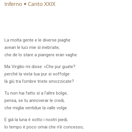
Inferno • Canto XXIX
La molta gente e le diverse piaghe
avean le luci mie sì inebrïate,
che de lo stare a piangere eran vaghe.
Ma Virgilio mi disse: «Che pur guate?
perché la vista tua pur si soffolge
là giù tra l’ombre triste smozzicate?
Tu non hai fatto sì a l’altre bolge;
pensa, se tu annoverar le credi,
che miglia ventidue la valle volge.
E già la luna è sotto i nostri piedi;
lo tempo è poco omai che n’è concesso,