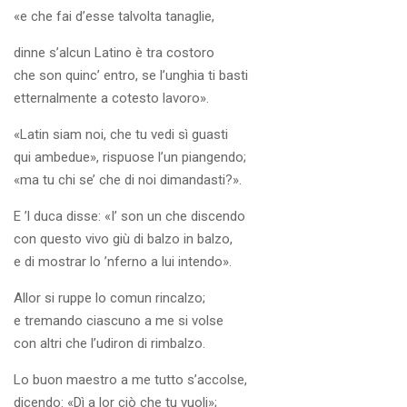
«e che fai d’esse talvolta tanaglie,
dinne s’alcun Latino è tra costoro
che son quinc’ entro, se l’unghia ti basti
etternalmente a cotesto lavoro».
«Latin siam noi, che tu vedi sì guasti
qui ambedue», rispuose l’un piangendo;
«ma tu chi se’ che di noi dimandasti?».
E ’l duca disse: «I’ son un che discendo
con questo vivo giù di balzo in balzo,
e di mostrar lo ’nferno a lui intendo».
Allor si ruppe lo comun rincalzo;
e tremando ciascuno a me si volse
con altri che l’udiron di rimbalzo.
Lo buon maestro a me tutto s’accolse,
dicendo: «Dì a lor ciò che tu vuoli»;