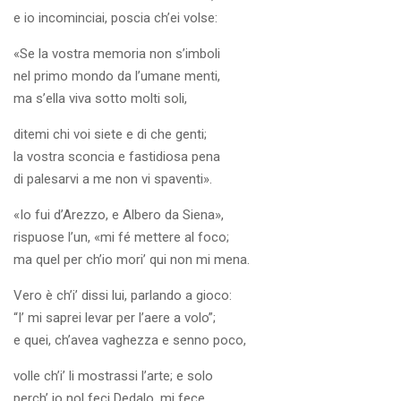
e io incominciai, poscia ch’ei volse:
«Se la vostra memoria non s’imboli
nel primo mondo da l’umane menti,
ma s’ella viva sotto molti soli,
ditemi chi voi siete e di che genti;
la vostra sconcia e fastidiosa pena
di palesarvi a me non vi spaventi».
«Io fui d’Arezzo, e Albero da Siena»,
rispuose l’un, «mi fé mettere al foco;
ma quel per ch’io mori’ qui non mi mena.
Vero è ch’i’ dissi lui, parlando a gioco:
“I’ mi saprei levar per l’aere a volo”;
e quei, ch’avea vaghezza e senno poco,
volle ch’i’ li mostrassi l’arte; e solo
perch’ io nol feci Dedalo, mi fece