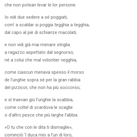
che non potean levar le lor persone.
Io vidi due sedere a sé poggiati,
com’ a scaldar si poggia tegghia a tegghia,
dal capo al piè di schianze macolati;
e non vidi già mai menare striglia
a ragazzo aspettato dal segnorso,
né a colui che mal volontier vegghia,
come ciascun menava spesso il morso
de l’unghie sopra sé per la gran rabbia
del pizzicor, che non ha più soccorso;
e sì traevan giù l’unghie la scabbia,
come coltel di scardova le scaglie
o d’altro pesce che più larghe l’abbia.
«O tu che con le dita ti dismaglie»,
cominciò ’l duca mio a l’un di loro,