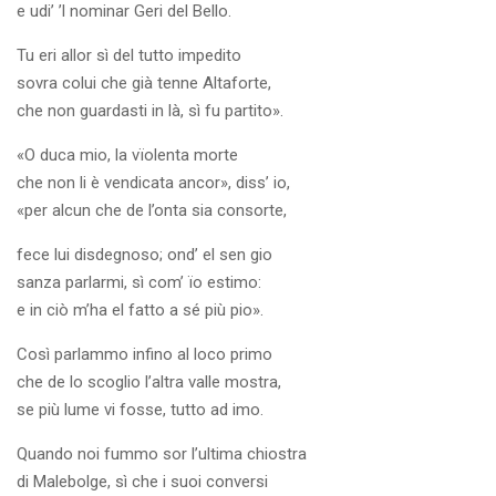
e udi’ ’l nominar Geri del Bello.
Tu eri allor sì del tutto impedito
sovra colui che già tenne Altaforte,
che non guardasti in là, sì fu partito».
«O duca mio, la vïolenta morte
che non li è vendicata ancor», diss’ io,
«per alcun che de l’onta sia consorte,
fece lui disdegnoso; ond’ el sen gio
sanza parlarmi, sì com’ ïo estimo:
e in ciò m’ha el fatto a sé più pio».
Così parlammo infino al loco primo
che de lo scoglio l’altra valle mostra,
se più lume vi fosse, tutto ad imo.
Quando noi fummo sor l’ultima chiostra
di Malebolge, sì che i suoi conversi