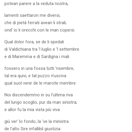
potean parere a la veduta nostra,
lamenti saettaron me diversi,
che di pietà ferrati avean li strali;
ond’ io li orecchi con le man copersi.
Qual dolor fora, se de li spedali
di Valdichiana tra ’l luglio e ’l settembre
e di Maremma e di Sardigna i mali
fossero in una fossa tutti ’nsembre,
tal era quivi, e tal puzzo n’usciva
qual suol venir de le marcite membre.
Noi discendemmo in su l’ultima riva
del lungo scoglio, pur da man sinistra;
e allor fu la mia vista più viva
giù ver’ lo fondo, la ’ve la ministra
de l’alto Sire infallibil giustizia