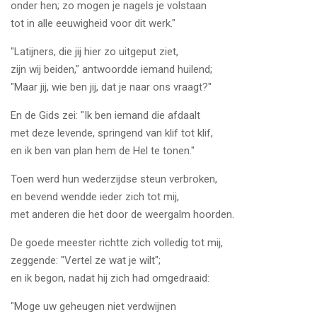
onder hen; zo mogen je nagels je volstaan
tot in alle eeuwigheid voor dit werk."
"Latijners, die jij hier zo uitgeput ziet,
zijn wij beiden," antwoordde iemand huilend;
"Maar jij, wie ben jij, dat je naar ons vraagt?"
En de Gids zei: "Ik ben iemand die afdaalt
met deze levende, springend van klif tot klif,
en ik ben van plan hem de Hel te tonen."
Toen werd hun wederzijdse steun verbroken,
en bevend wendde ieder zich tot mij,
met anderen die het door de weergalm hoorden.
De goede meester richtte zich volledig tot mij,
zeggende: "Vertel ze wat je wilt";
en ik begon, nadat hij zich had omgedraaid:
"Moge uw geheugen niet verdwijnen